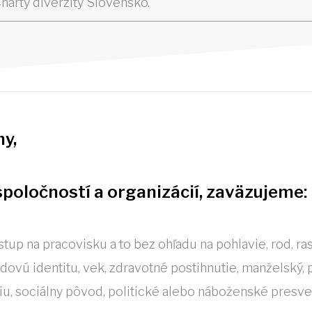
Charty diverzity Slovensko.
y,
poločností a organizácií, zaväzujeme:
stup na pracovisku a to bez ohľadu na pohlavie, rod, r
dovú identitu, vek, zdravotné postihnutie, manželský, 
u, sociálny pôvod, politické alebo náboženské presved