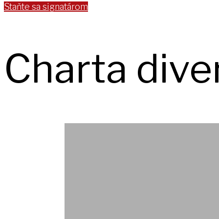
Staňte sa signatárom
Charta dive