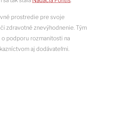
 sa tak stala
Nadácia Pontis
.
ovné prostredie pre svoje
iu či zdravotné znevýhodnenie. Tým
ie o podporu rozmanitosti na
kazníctvom aj dodávateľmi.