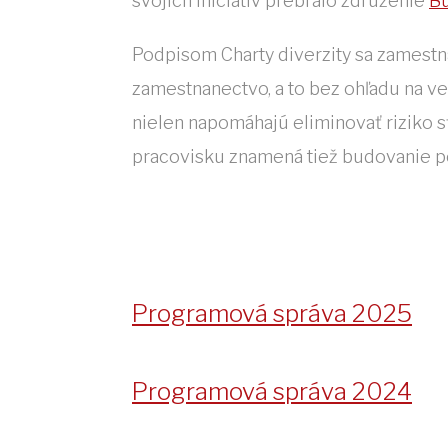
svojich iniciatív prebralo združenie
Bu
Podpi­som Charty diverzity sa zamestn
zamestnanectvo, a to bez ohľadu na ve
nielen napomáhajú eliminovať riziko sť
pracovisku znamená tiež budovanie po
Programová správa 2025
Programová správa 2024