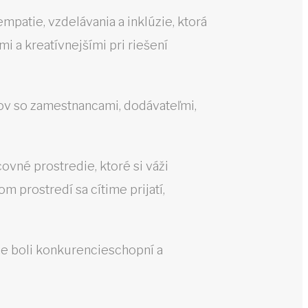
patie, vzdelávania a inklúzie, ktorá
i a kreatívnejšími pri riešení
ahov so zamestnancami, dodávateľmi,
ovné prostredie, ktoré si váži
m prostredí sa cítime prijatí,
me boli konkurencieschopní a