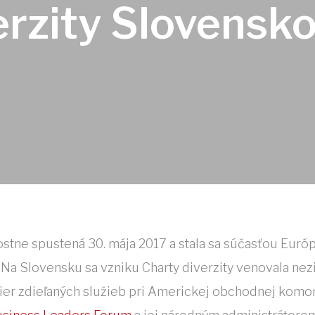
erzity Slovensk
stne spustená 30. mája 2017 a stala sa súčasťou Európs
e. Na Slovensku sa vzniku Charty diverzity venovala ne
tier zdieľaných služieb pri Americkej obchodnej komor