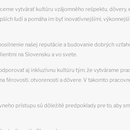
ceme vytvárať kultúru vzájomného rešpektu, dôvery, em
ích ľudí a pomáha im byť inovatívnejšími, výkonnejším
re posilnenie našej reputácie a budovanie dobrých vzť
lientmi na Slovensku a vo svete.
dporovať aj inkluzívnu kultúru tým, že vytvárame prac
 na férovosti, otvorenosti a dôvere. V takomto pracovno
ívneho prístupu sú dôležité predpoklady pre to, aby s