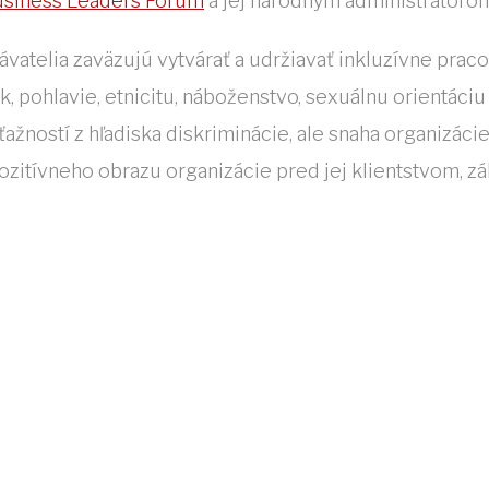
siness Leaders Forum
a jej národným administrátorom
ávatelia zaväzujú vytvárať a udržiavať inkluzívne prac
k, pohlavie, etnicitu, náboženstvo, sexuálnu orientác
ažností z hľadiska diskriminácie, ale snaha organi­zác
zitívneho obrazu organizácie pred jej klientstvom, zá