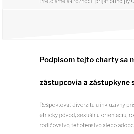
Preto sme sa rozhodli prijať princípy 
Podpisom tejto charty sa m
zástupcovia a zástupkyne s
Rešpektovať diverzitu a inkluzívny prí
etnický pôvod, sexuálnu orientáciu, ro
rodičovstvo, tehotenstvo alebo adopci